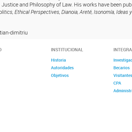
bal Justice and Philosophy of Law. His works have been pub
itics, Ethical Perspectives, Dianoia, Areté, Isonomía, Ideas 
tian-dimitriu
O
INSTITUCIONAL
INTEGR
Historia
Investiga
Autoridades
Becarios
Objetivos
Visitante
CPA
Administr