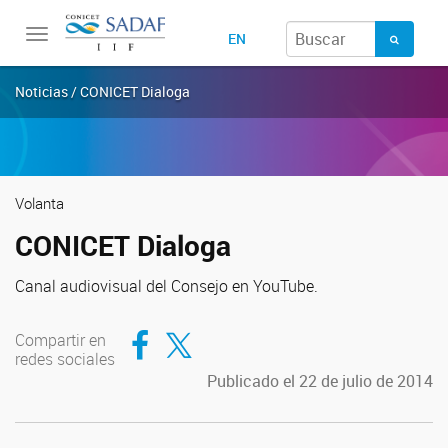
Toggle
EN
navigation
Noticias / CONICET Dialoga
Volanta
CONICET Dialoga
Canal audiovisual del Consejo en YouTube.
Compartir en Facebook
Compartir en Twitter
Compartir en
redes sociales
Publicado el 22 de julio de 2014