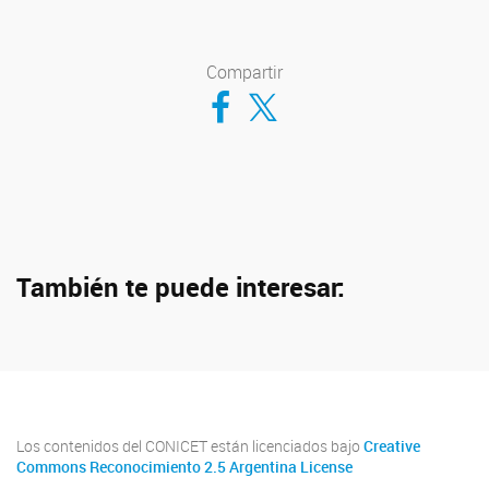
Compartir
Compartir en Facebook
Compartir en Twitter
También te puede interesar:
Los contenidos del CONICET están licenciados bajo
Creative
Commons Reconocimiento 2.5 Argentina License