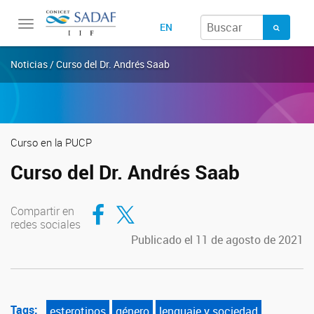
Toggle
EN
navigation
Noticias / Curso del Dr. Andrés Saab
Curso en la PUCP
Curso del Dr. Andrés Saab
Compartir en Facebook
Compartir en Twitter
Compartir en
redes sociales
Publicado el 11 de agosto de 2021
Tags:
esterotipos
género
lenguaje y sociedad