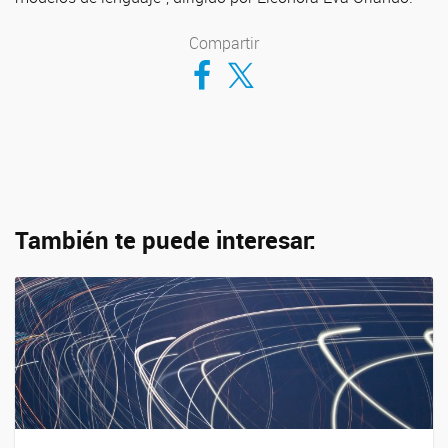
Compartir
Compartir en Facebook
Compartir en Twitter
También te puede interesar: