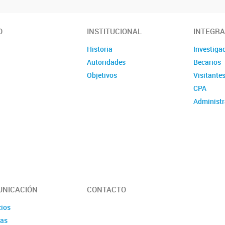
O
INSTITUCIONAL
INTEGR
Historia
Investiga
Autoridades
Becarios
Objetivos
Visitante
CPA
Administr
NICACIÓN
CONTACTO
ios
ias