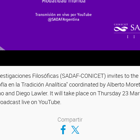
vestigaciones Filosóficas (SADAF-CONICET) invites to the 
ofía en la Tradición Analítica" coordinated by Alberto Moret
o and Diego Lawler. It will take place on Thursday 23 Ma
roadcast live on YouTube.
Compartir
Compartir en Facebook
Compartir en Twitter