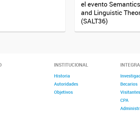
el evento Semantic
and Linguistic Theo
(SALT36)
O
INSTITUCIONAL
INTEGR
Historia
Investiga
Autoridades
Becarios
Objetivos
Visitante
CPA
Administr